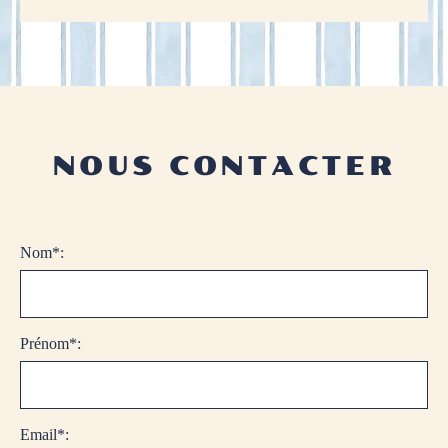
Gare TGV de Saint-Malo à 17 km- Gare TGV Rennes à 74
km
NOUS CONTACTER
Nom*:
Prénom*:
Email*: