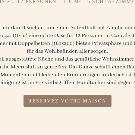
IS ZU 12 PERSONEN - 110 M² - 6 SCHLAFZIMM
nterkunft suchen, um einen Aufenthalt mit Familie oder F
n ca. 110 m² eine echte Oase für 12 Personen in Cancale. 
mmer mit Doppelbetten (160x200) bieten Privatsphäre un
für das Wohlbefinden aller sorgen.
oll ausgestattete Küche und das gemütliche Wohnzimmer au
 um die Meeresluft zu genießen. Das Ganze schafft einen R
 Momenten und bleibenden Erinnerungen förderlich ist. 
inigung ist im Preis inbegriffen, Handtücher sind gegen A
RÉSERVEZ VOTRE MAISON