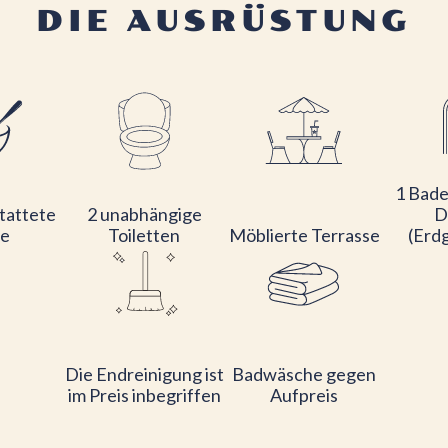
DIE AUSRÜSTUNG
1 Bade
tattete
2 unabhängige
D
e
Toiletten
Möblierte Terrasse
(Erd
Die Endreinigung ist
Badwäsche gegen
im Preis inbegriffen
Aufpreis